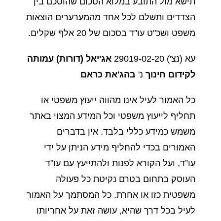
תישא מול התובע במלוא הסכום שהוסכם בין
הצדדים ותשלם לכל אחד מהמערערים הוצאות
משפט ושכ"ט עו"ד בסכום של 20 אלף שקלים.
עא (נצ') 29019-02-20
אג'יאל (דורות) עמותה
לקידום חינוך
נ'
בהג'את כראם
כל האמור לעיל אינו מהווה ייעוץ משפטי או
תחליף לייעוץ משפטי וכל המידע המצוי באתר
משמש כמידע כללי בלבד. אין בדברים
האמורים בכדי להחליף מידע הניתן על ידי
עו”ד, ועל הקורא לפנות ולהתייעץ עם עו”ד
העוסק בתחום בטרם נקיטת כל פעולה
משפטית כזו או אחרת. כל המסתמך על האמור
לעיל בכל דרך שהיא, עושה זאת על אחריותו