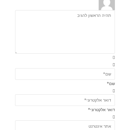
שם*
דואר אלקטרוני*