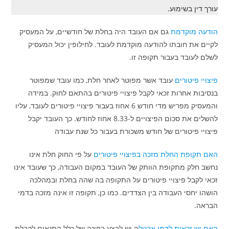
עורך דין בשימוע.
הודעה מוקדמת
גם אם העובד היה בחלת של חודשיים, על המעסיק
לקיים את חובתו להודעה מוקדמת לעובד. לחילופין יכול המעסיק
לשלם לעובד בעבור תקופה זו.
פיצויי פיטורים
עובד אשר מפוטר לאחר חלת, כמו עובד שמפוטר
בנסיבות אחרות זכאי לקבל פיצויי פיטורים בהתאם לחוק. במידה
והמעסיק מפריש מדי חודש 6 אחוז בעבור פיצויי פיטורים לעובד, עליו
להשלים את סכום הפיצויים ל-8.33 אחוז לחודש. כך העובד יקבל
פיצויי פיטורים של חודש משכורת בעבור כל שנת עבודה
האם תקופת החלת מזכה בפיצויי פיטורים
על פי החוק חלת אינו
נחשב חלק מתקופת הוותק של העובד במקום העבודה, כך שעובד אינו
זכאי לקבל פיצויי פיטורים על התקופה בה שהה בחלת ובמהלכה
הושהו יחסי העבודה בין הצדדים. כמו כן, תקופה זו אינה מזכה בדמי
הבראה.
האם יש זכאות לדמי אבטל
ה יש לבצע בחינה של כלל התנאים לקבלת