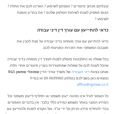
קיבלתם מכתב פיטורים ? זומנתם לשימוע ? האריכו לכם את החלת ?
הבוס מפסיק לענות לשיחות הטלפון שלכם ? את בהריון וזומנת
לשימוע ?
כדאי להתיייעץ עם עורך דין דיני עבודה
כדאי להתייעץ עם עורך מומחה בדיני עבודה על מנת להבין את
מצבכם המשפטי ואת הזכויות המגיעות לכם.
בכל שאלה או התלבטות מומלץ לפנות לעורך דין מומחה בדיני עבודה
שיוכל לענות לכם על שאלות שמתעוררות בעניין פיטורים אחרי חלת.
אנחנו בצוות
דיני העבודה
של משרד עורכי הדין
שמואלי שמשון
RGS
נמצאים כאן בשבילכם בטלפון 09-9699960 או במייל
office@rgslaw.co.il
כל האמור לעיל אינו מהווה ייעוץ משפטי או תחליף לייעוץ משפטי וכל
המידע המצוי באתר משמש כמידע כללי בלבד. אין בדברים האמורים
בכדי להחליף מידע הניתן על ידי עו”ד, ועל הקורא לפנות ולהתייעץ עם