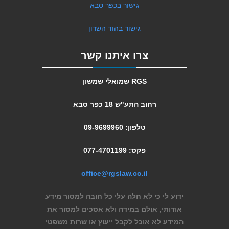
גישור בכפר סבא
גישור בהוד השרון
צרו איתנו קשר
RGS שמואלי שמשון
רחוב התע"ש 18 כפר סבא
טלפון: 09-9699960
פקס: 077-4701199
office@rgslaw.co.il
ידוע לי כי לא חלה עלי כל חובה למסור מידע
אודותי, אולם במידה ולא אסכים למסור את
המידע לא אוכל לקבל ייעוץ או שרות משפטי