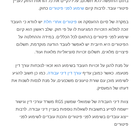
בתום החופשה ללא תשלום, עליו לקיים את כל הוראות החוק לעניין
פיטורי עובד. לרבות קיום
שימוע לפני פיטורים
כחוק.
במקרה של סיום ההעסקה או
פיטורים אחרי חלת
יש לוודא כי העובד
זוכה למלוא הזכויות המגיעות לו על פי חוק. שלב ראשון הוא קיום
שימוע לפני פיטורים בהתאם לכל הכללים. במידה וההחלטה על
הפיטורים היא חיובית יש לאפשר לעובד הודעה מוקדמת, תשלום
פיצויים מלאים, תשלום זכויות סוציאליות מלאות ועוד.
על מנת להגן על זכויות העובד בשימוע הוא זכאי לנוכחות עורך דין
מטעמו. כאשר כמובן עדיף
עורך דין דיני עבודה
. כמו כן חשוב להגיע
לשימוע מוכן עם שורת טיעונים משכנעים, על מנת לנסות לשנות את
דעתו של המעסיק.
צוות דיני העבודה של שמואלי שמשון RGS משרד עורכי דין וגישור
יישמח לסייע בתשובות לשאלות נוספות בעניין דיני עבודה. לרבות
ייצוג עובדים בשימוע לפני פיטורים והכנת עובדים לשימוע לפני
פיטורים