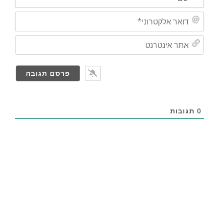
ם
*
ד
ו
א
א
ר
ת
א
ר
ל
א
ק
י
ט
נ
ר
ט
ו
ר
נ
0
תגובות
נ
י
ט
*