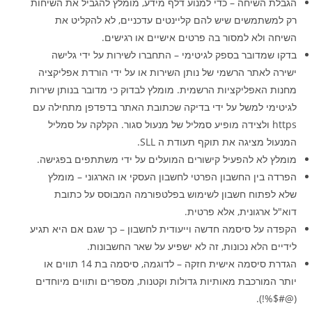
הגבלת השיחה – כדי למנוע דלף מידע, מומלץ להגביל את השיחות
רק למשתמשים שיש להם קליינטים עדכניים, לא להקליט את
השיחה ולא למסור בה פרטים אישיים או רגישים.
בדקו שמדובר בספק לגיטימי – התחברו לשירות על ידי גלישה
ישירה לאתר הרשמי של נותן השירות או על ידי הורדת אפליקציה
מחנות האפליקציות הרשמית. מומלץ לבדוק כי מדובר בנותן שירות
לגיטימי למשל על ידי בדיקה שכתובת האתר בדפדפן מתחילה עם
https ולצידה מופיע סמליל של מנעול סגור. הקלקה על סמליל
המנעול מציגה את תוקף תעודת ה SLL.
מומלץ לא להפעיל קישורים המועלים על ידי משתתפים בפגישה.
הפרדה בין החשבון הפרטי לחשבון העסקי או הארגוני – מומלץ
שלא לפתוח חשבון לשימוש בפלטפורמה המבוסס על כתובת
דוא"ל ארגונית, אלא פרטית.
הקפדה על סיסמה חדשה וייעודית לחשבון – כך שגם אם היא תגיע
לידיים הלא נכונות, זה לא ישפיע על שאר החשבונות.
הגדרת סיסמה אישית חזקה – לדוגמה, סיסמה בת 14 תווים או
יותר המורכבת מאותיות גדולות וקטנות, מספרים ותווים מיוחדים
(@#$%!).