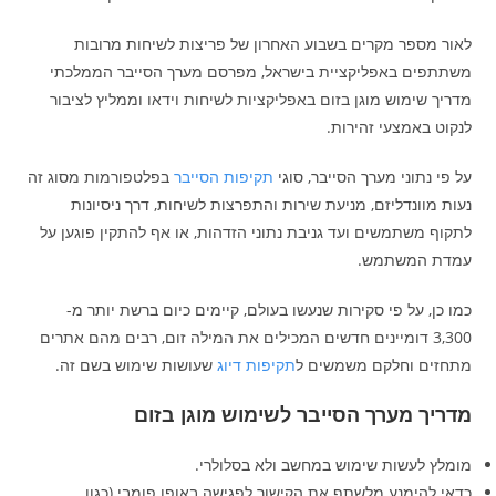
לאור מספר מקרים בשבוע האחרון של פריצות לשיחות מרובות
משתתפים באפליקציית בישראל, מפרסם מערך הסייבר הממלכתי
מדריך שימוש מוגן בזום באפליקציות לשיחות וידאו וממליץ לציבור
לנקוט באמצעי זהירות.
על פי נתוני מערך הסייבר, סוגי
תקיפות הסייבר
בפלטפורמות מסוג זה
נעות מוונדליזם, מניעת שירות והתפרצות לשיחות, דרך ניסיונות
לתקוף משתמשים ועד גניבת נתוני הזדהות, או אף להתקין פוגען על
עמדת המשתמש.
כמו כן, על פי סקירות שנעשו בעולם, קיימים כיום ברשת יותר מ-
3,300 דומיינים חדשים המכילים את המילה זום, רבים מהם אתרים
מתחזים וחלקם משמשים ל
תקיפות דיוג
שעושות שימוש בשם זה.
מדריך מערך הסייבר לשימוש מוגן בזום
מומלץ לעשות שימוש במחשב ולא בסלולרי.
כדאי להימנע מלשתף את הקישור לפגישה באופן פומבי (כגון