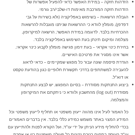
הזדהות חזקה – במידת האפשר כדאי להפעיל אפשרות של
הזדהות חזקה המורכבת מאימות דו-שלבי/רב גורמי.
הגבלת הרשאות – בשימוש באפליקציה (ולא בשירות על גבי
דפדפן), מומלץ לוודא כי ההרשאות שניתנו מוגבלות להרשאות
ההכרחיות בלבד. לדוגמה במידת האפשר, הרשאה למיקרופון,
מצלמה ומיקום תינתן בעת השימוש באפליקציה בלבד.
בחירת כינוי אקראי – בעת זימון פגישה מומלץ לקבוע כינוי אקראי,
אשר אינו מסגיר את פרטיכם האישיים.
הגדרת סיסמה שונה עבור כל מפגש שמקיימים – כדאי לדאוג
להעבירה למשתתפים בדרכי תקשורת חלופיים כגון בהודעת טקסט
או דוא"ל.
ביצוע התנתקות מסודרת – בסיום המפגש, יש לבצע התנתקות
מסודרת (log out) מהחשבון ולוודא כי ניתקתם את המיקרופון
והמצלמה.
כל האמור לעיל אינו מהווה ייעוץ משפטי או תחליף לייעוץ משפטי וכל
המידע המצוי באתר משמש כמידע כללי בלבד. אין בדברים האמורים
בכדי להחליף מידע הניתן על ידי עו"ד, ועל הקורא לפנות ולהתייעץ עם
עו"ד העוסק בתחום בטרם נקיטת כל פעולה משפטית כזו או אחרת.