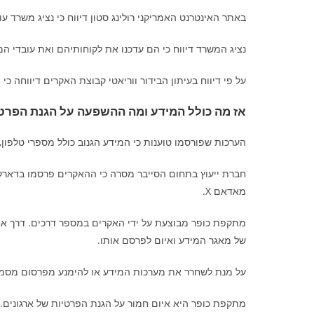
באתר האינטרנט האמריקני רולינג סטון דיווח כי נציג משרד עו
נציג המשרד דיווח כי הם עדכנו את לקוחותיהם ואת עובדי המ
על פי דיווח בעיתון הבידור ווריאטי קבוצת האקרים דיווחה כי היא מחזיקה מעל 750 גי'גה בייט של מידע רגיש 
אז מה כולל המידע ומה ההשפעה על הגנת הפרטי
הערכות שפורסמו טוענות כי המידע הגנוב כולל מספרי טלפון,
חברת ייעוץ בתחום הסייבר מסרה כי ההאקרים פרסמו בדארק
מאדאם X.
מתקפת כופר מבוצעת על ידי האקרים במספר דרכים. דרך אח
של מאגר המידע ואיום לפרסם אותו.
על מנת לשחרר את מערכות המידע או להימנע מפרסום מסמכים 
מתקפת כופר היא איום חמור על הגנת הפרטיות של ארגונים. 